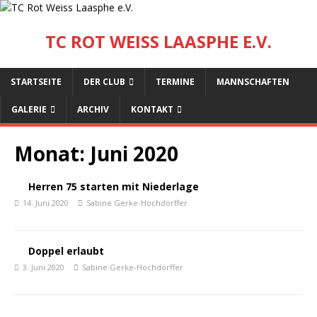
TC ROT WEISS LAASPHE E.V.
STARTSEITE
DER CLUB
TERMINE
MANNSCHAFTEN
GALERIE
ARCHIV
KONTAKT
Monat:
Juni 2020
Herren 75 starten mit Niederlage
14. Juni 2020
Sabine Gerke-Hochdörffer
Doppel erlaubt
3. Juni 2020
Sabine Gerke-Hochdörffer