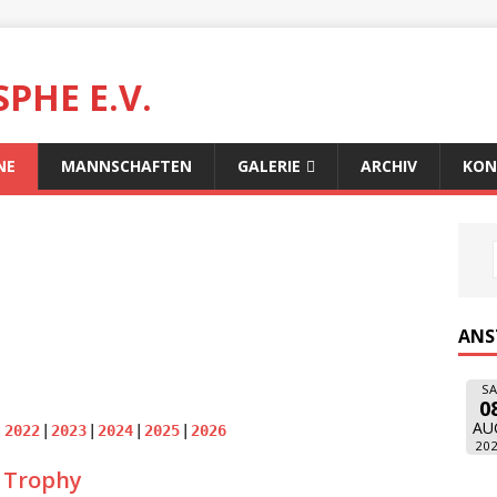
PHE E.V.
NE
MANNSCHAFTEN
GALERIE
ARCHIV
KON
ANS
SA
0
AU
2022
2023
2024
2025
2026
20
K Trophy