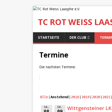
TC ROT WEISS LAAS
STARTSEITE
DER CLUB
TERMI
Termine
Die nächsten Termine:
Alle
Anstehend
2018
2019
2020
2021
Wittgensteiner L
SA.
SO.
08
09