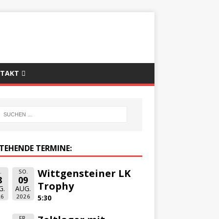
TAKT
TEHENDE TERMINE:
Wittgensteiner LK
.
SO.
8
09
Trophy
G.
AUG.
26
2026
5:30
FR.