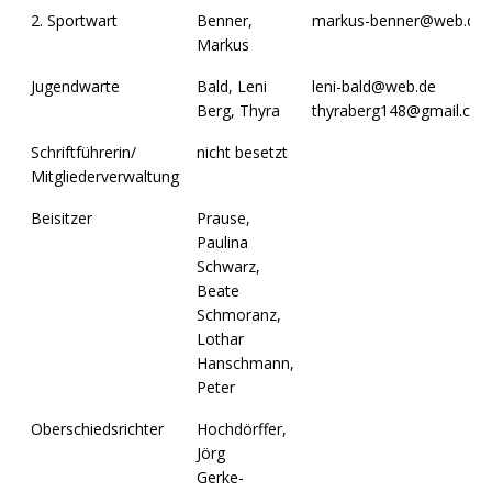
2. Sportwart
Benner,
markus-benner@web.de
Markus
Jugendwarte
Bald, Leni
leni-bald@web.de
Berg, Thyra
thyraberg148@gmail.co
Schriftführerin/
nicht besetzt
Mitgliederverwaltung
Beisitzer
Prause,
Paulina
Schwarz,
Beate
Schmoranz,
Lothar
Hanschmann,
Peter
Oberschiedsrichter
Hochdörffer,
Jörg
Gerke-