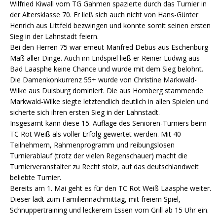
Wilfried Kiwall vom TG Gahmen spazierte durch das Turnier in
der Altersklasse 70. Er ließ sich auch nicht von Hans-Günter
Henrich aus Littfeld bezwingen und konnte somit seinen ersten
Sieg in der Lahnstadt feiern.
Bei den Herren 75 war erneut Manfred Debus aus Eschenburg
Maß aller Dinge. Auch im Endspiel ließ er Reiner Ludwig aus
Bad Laasphe keine Chance und wurde mit dem Sieg belohnt.
Die Damenkonkurrenz 55+ wurde von Christine Markwald-
Wilke aus Duisburg dominiert. Die aus Homberg stammende
Markwald-Wilke siegte letztendlich deutlich in allen Spielen und
sicherte sich ihren ersten Sieg in der Lahnstadt.
Insgesamt kann diese 15. Auflage des Senioren-Turniers beim
TC Rot Weiß als voller Erfolg gewertet werden. Mit 40
Teilnehmern, Rahmenprogramm und reibungslosen
Turnierablauf (trotz der vielen Regenschauer) macht die
Turnierveranstalter zu Recht stolz, auf das deutschlandweit
beliebte Turnier.
Bereits am 1. Mai geht es für den TC Rot Weiß Laasphe weiter.
Dieser lädt zum Familiennachmittag, mit freiem Spiel,
Schnuppertraining und leckerem Essen vom Grill ab 15 Uhr ein.