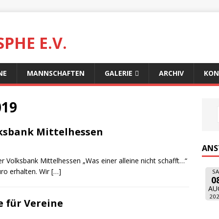
PHE E.V.
NE
MANNSCHAFTEN
GALERIE
ARCHIV
KON
019
ksbank Mittelhessen
ANS
Volksbank Mittelhessen „Was einer alleine nicht schafft…“
ro erhalten. Wir
[…]
SA
0
AU
20
 für Vereine