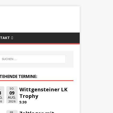
TAKT
TEHENDE TERMINE:
Wittgensteiner LK
.
SO.
8
09
Trophy
G.
AUG.
26
2026
5:30
FR.