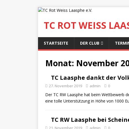
TC ROT WEISS LAAS
STARTSEITE
DER CLUB
TERMI
Monat:
November 2
TC Laasphe dankt der Vol
27. November 2019
admin
0
Der TC RW Laasphe hat beim Wettbewerb der 
eine tolle Unterstützung in Höhe von 1000 Eu
TC RW Laasphe bei Scheine
21. November 2019
admin
0