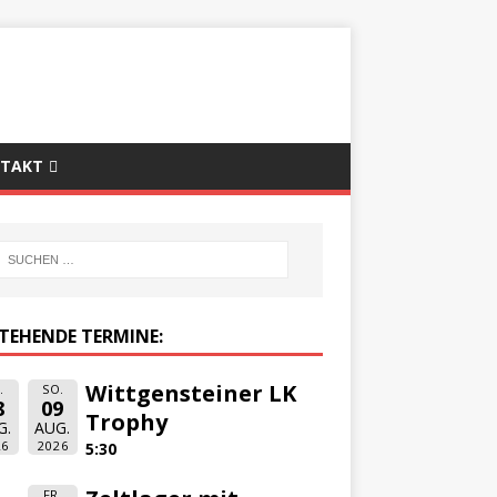
TAKT
TEHENDE TERMINE:
Wittgensteiner LK
.
SO.
8
09
Trophy
G.
AUG.
26
2026
5:30
FR.