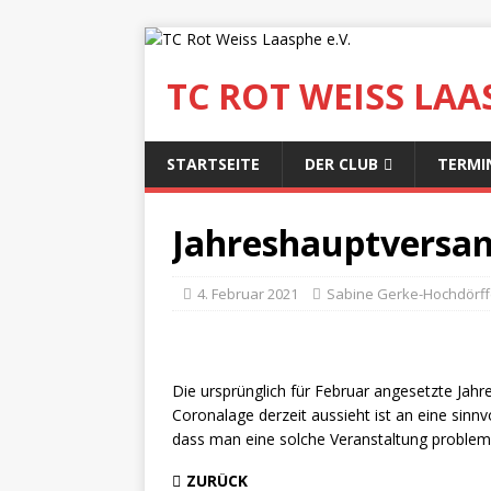
TC ROT WEISS LAAS
STARTSEITE
DER CLUB
TERMI
Jahreshauptversa
4. Februar 2021
Sabine Gerke-Hochdörff
Die ursprünglich für Februar angesetzte Ja
Coronalage derzeit aussieht ist an eine sinn
dass man eine solche Veranstaltung problem
ZURÜCK