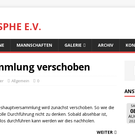
PHE E.V.
NE
MANNSCHAFTEN
GALERIE
ARCHIV
KON
mmlung verschoben
er
Allgemein
0
ANS
SA
hreshauptversammlung wird zunächst verschoben. So wie die
0
volle Durchführung nicht zu denken. Sobald absehbar ist,
AU
los durchführen kann werden wir dies nachholen.
20
WEITER