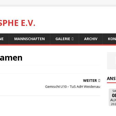
PHE E.V.
NE
MANNSCHAFTEN
GALERIE
ARCHIV
KON
 Damen
ANS
WEITER
Gemischt U10 – TuS AdH Weidenau
SA
0
AU
20