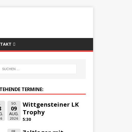
TAKT
TEHENDE TERMINE:
Wittgensteiner LK
.
SO.
8
09
Trophy
G.
AUG.
26
2026
5:30
FR.