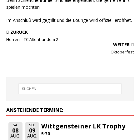
Beim Schleifchenturnier sind alle engeladen, die gerne Tennis
spielen möchten
Im Anschluß wird gegrillt und die Lounge wird offiziell eröffnet.
ZURÜCK
Herren – TC Altenhundem 2
WEITER
Oktoberfest
ANSTEHENDE TERMINE:
Wittgensteiner LK Trophy
SA.
SO.
08
09
5:30
AUG.
AUG.