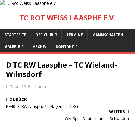
TC ROT WEISS LAASPHE E.V.
STARTSEITE
DER CLUB
TERMINE
MANNSCHAFTEN
GALERIE
ARCHIV
KONTAKT
D TC RW Laasphe – TC Wieland-
Wilnsdorf
7. Juni 2018
admin
ZURÜCK
HE40 TC RW Laasphe1 – Hagener TC BG
WEITER
WM Spiel Deutschland – Schweden