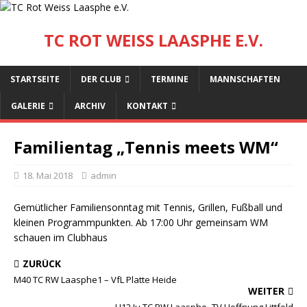
TC ROT WEISS LAASPHE E.V.
STARTSEITE
DER CLUB
TERMINE
MANNSCHAFTEN
GALERIE
ARCHIV
KONTAKT
Familientag „Tennis meets WM“
18. Mai 2018
admin
Gemütlicher Familiensonntag mit Tennis, Grillen, Fußball und
kleinen Programmpunkten. Ab 17:00 Uhr gemeinsam WM
schauen im Clubhaus
ZURÜCK
M40 TC RW Laasphe1 – VfL Platte Heide
WEITER