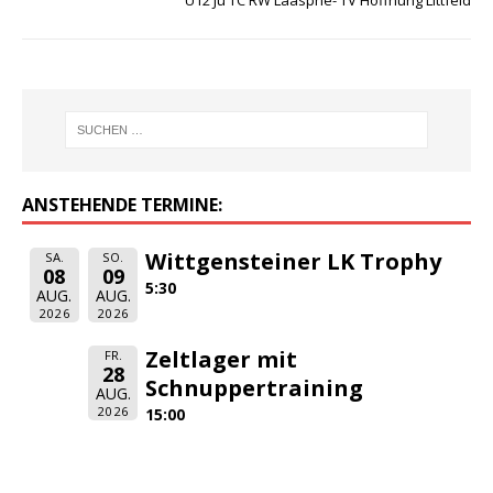
U12 Ju TC RW Laasphe- TV Hoffnung Littfeld
ANSTEHENDE TERMINE:
Wittgensteiner LK Trophy
SA.
SO.
08
09
5:30
AUG.
AUG.
2026
2026
Zeltlager mit
FR.
28
Schnuppertraining
AUG.
2026
15:00