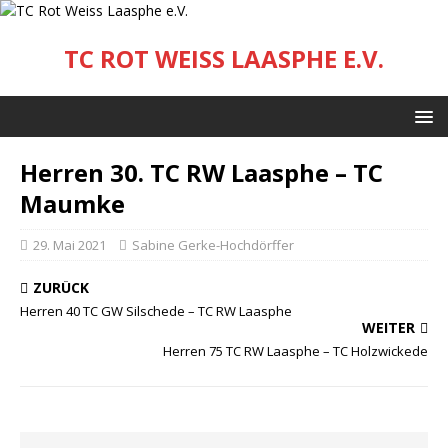
TC ROT WEISS LAASPHE E.V.
Herren 30. TC RW Laasphe – TC
Maumke
29. Mai 2021
Sabine Gerke-Hochdörffer
ZURÜCK
Herren 40 TC GW Silschede – TC RW Laasphe
WEITER
Herren 75 TC RW Laasphe – TC Holzwickede