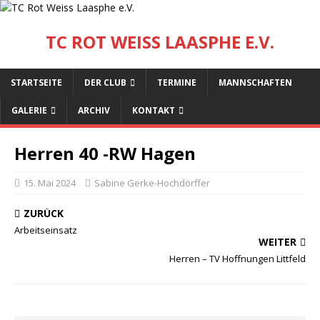
TC ROT WEISS LAASPHE E.V.
STARTSEITE
DER CLUB
TERMINE
MANNSCHAFTEN
GALERIE
ARCHIV
KONTAKT
Herren 40 -RW Hagen
15. Mai 2024
Sabine Gerke-Hochdörffer
ZURÜCK
Arbeitseinsatz
WEITER
Herren – TV Hoffnungen Littfeld