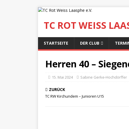
TC ROT WEISS LAAS
STARTSEITE
DER CLUB
TERMI
Herren 40 – Siegen
15. Mai 2024
Sabine Gerke-Hochdörffer
ZURÜCK
TC RW Kirchundem – Junioren U15