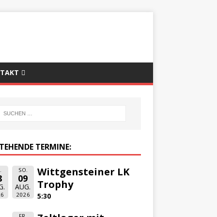
TAKT
TEHENDE TERMINE:
Wittgensteiner LK
.
SO.
8
09
Trophy
G.
AUG.
26
2026
5:30
FR.