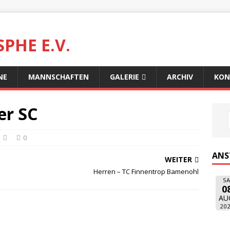
PHE E.V.
NE
MANNSCHAFTEN
GALERIE
ARCHIV
KON
er SC
0
ANS
WEITER
Herren – TC Finnentrop Bamenohl
SA
0
AU
20