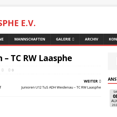
PHE E.V.
NE
MANNSCHAFTEN
GALERIE
ARCHIV
KON
on – TC RW Laasphe
0
ANS
WEITER
f
Junioren U12 TuS ADH Weidenau – TC RW Laasphe
SA
0
AU
20