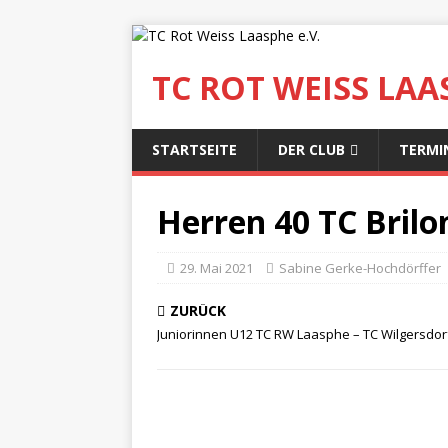
TC ROT WEISS LAAS
STARTSEITE
DER CLUB
TERMI
Herren 40 TC Bril
29. Mai 2021
Sabine Gerke-Hochdörffer
ZURÜCK
Juniorinnen U12 TC RW Laasphe – TC Wilgersdor