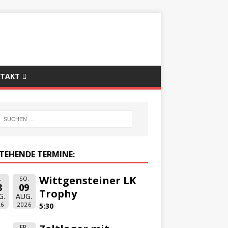
TAKT
TEHENDE TERMINE:
Wittgensteiner LK
.
SO.
8
09
Trophy
G.
AUG.
26
2026
5:30
FR.