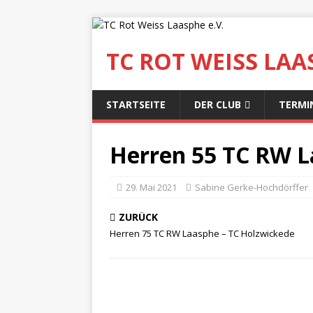
TC ROT WEISS LAAS
STARTSEITE
DER CLUB
TERMI
Herren 55 TC RW L
29. Mai 2021
Sabine Gerke-Hochdörffer
ZURÜCK
Herren 75 TC RW Laasphe – TC Holzwickede