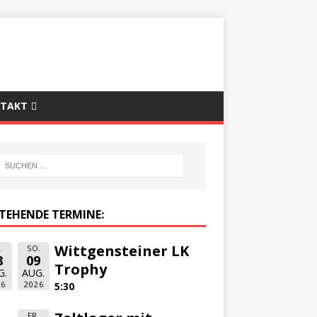
TAKT
TEHENDE TERMINE:
Wittgensteiner LK
.
SO.
8
09
Trophy
G.
AUG.
26
2026
5:30
FR.