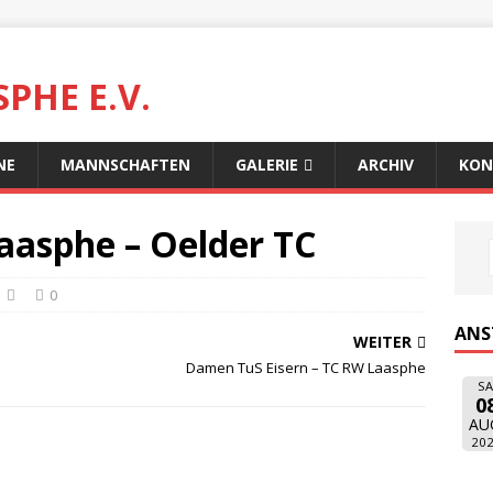
PHE E.V.
NE
MANNSCHAFTEN
GALERIE
ARCHIV
KON
aasphe – Oelder TC
0
ANS
WEITER
Damen TuS Eisern – TC RW Laasphe
SA
0
AU
20