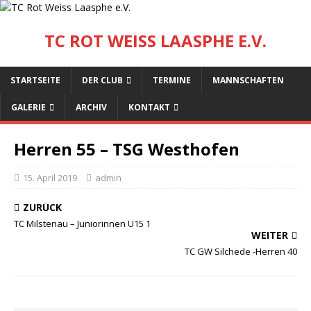
TC ROT WEISS LAASPHE E.V.
STARTSEITE
DER CLUB
TERMINE
MANNSCHAFTEN
GALERIE
ARCHIV
KONTAKT
Herren 55 – TSG Westhofen
15. April 2019
admin
ZURÜCK
TC Milstenau – Juniorinnen U15 1
WEITER
TC GW Silchede -Herren 40