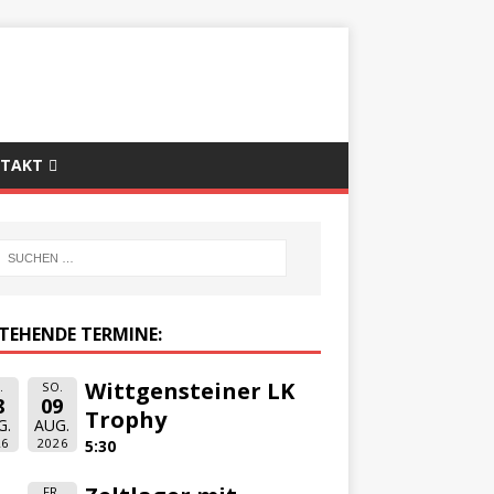
TAKT
TEHENDE TERMINE:
Wittgensteiner LK
.
SO.
8
09
Trophy
G.
AUG.
26
2026
5:30
FR.