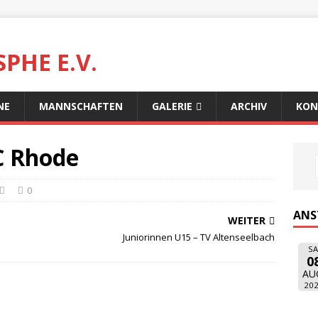
PHE E.V.
NE
MANNSCHAFTEN
GALERIE
ARCHIV
KON
C Rhode
0
ANS
WEITER
Juniorinnen U15 – TV Altenseelbach
SA
0
AU
20