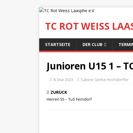
TC ROT WEISS LAAS
STARTSEITE
DER CLUB
TERMI
Junioren U15 1 – T
8. Mai 2023
Sabine Gerke-Hochdörffer
ZURÜCK
Herren 55 – TuS Ferndorf