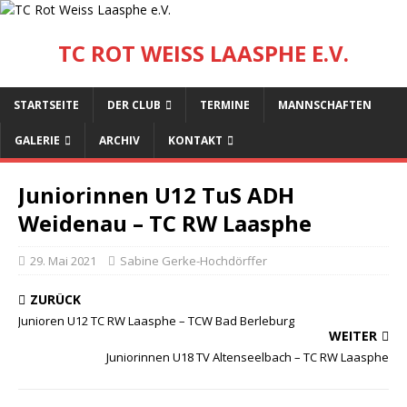
TC ROT WEISS LAASPHE E.V.
STARTSEITE
DER CLUB
TERMINE
MANNSCHAFTEN
GALERIE
ARCHIV
KONTAKT
Juniorinnen U12 TuS ADH
Weidenau – TC RW Laasphe
29. Mai 2021
Sabine Gerke-Hochdörffer
ZURÜCK
Junioren U12 TC RW Laasphe – TCW Bad Berleburg
WEITER
Juniorinnen U18 TV Altenseelbach – TC RW Laasphe