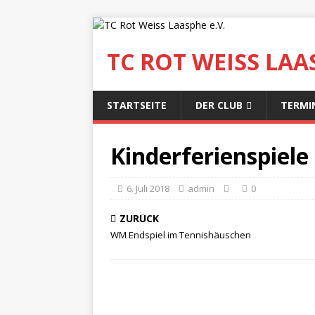
TC ROT WEISS LAAS
STARTSEITE
DER CLUB
TERMI
Kinderferienspiele
6. Juli 2018
admin
0
ZURÜCK
WM Endspiel im Tennishäuschen