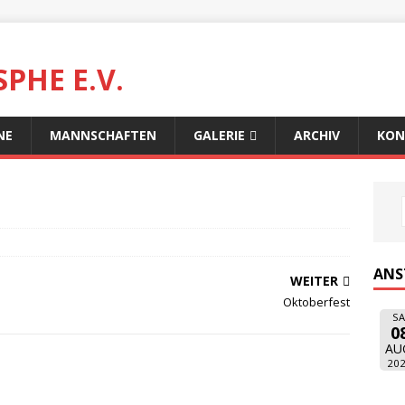
PHE E.V.
NE
MANNSCHAFTEN
GALERIE
ARCHIV
KON
ANS
WEITER
Oktoberfest
SA
0
AU
20