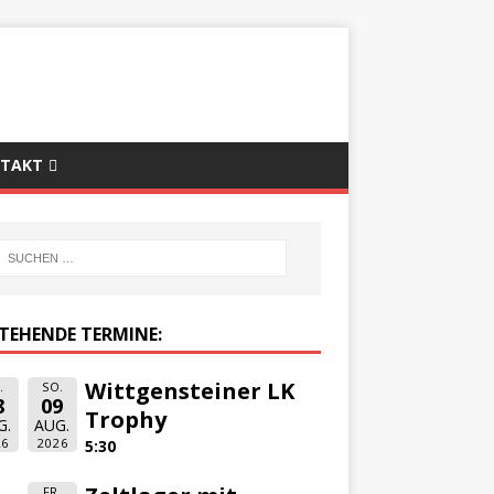
TAKT
TEHENDE TERMINE:
Wittgensteiner LK
.
SO.
8
09
Trophy
G.
AUG.
26
2026
5:30
FR.