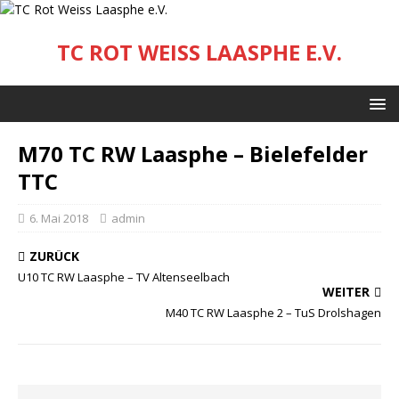
TC ROT WEISS LAASPHE E.V.
M70 TC RW Laasphe – Bielefelder
TTC
6. Mai 2018
admin
ZURÜCK
U10 TC RW Laasphe – TV Altenseelbach
WEITER
M40 TC RW Laasphe 2 – TuS Drolshagen