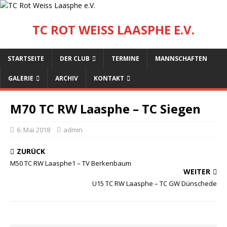
TC ROT WEISS LAASPHE E.V.
STARTSEITE
DER CLUB
TERMINE
MANNSCHAFTEN
GALERIE
ARCHIV
KONTAKT
M70 TC RW Laasphe – TC Siegen
6. Mai 2018
admin
ZURÜCK
M50 TC RW Laasphe1 – TV Berkenbaum
WEITER
U15 TC RW Laasphe – TC GW Dünschede