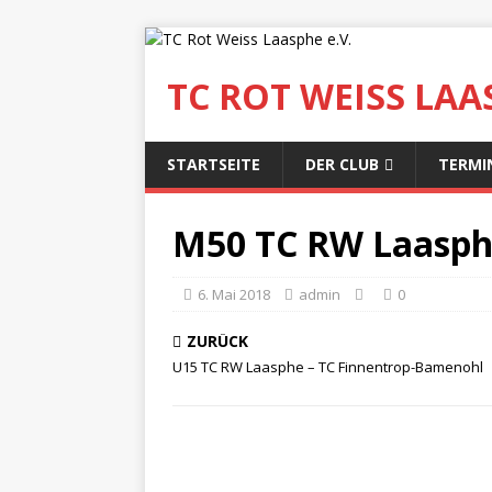
TC ROT WEISS LAAS
STARTSEITE
DER CLUB
TERMI
M50 TC RW Laasph
6. Mai 2018
admin
0
ZURÜCK
U15 TC RW Laasphe – TC Finnentrop-Bamenohl