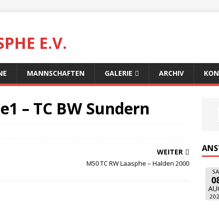
PHE E.V.
NE
MANNSCHAFTEN
GALERIE
ARCHIV
KON
e1 – TC BW Sundern
ANS
WEITER
M50 TC RW Laasphe – Halden 2000
SA
0
AU
20