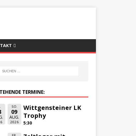
TAKT
TEHENDE TERMINE:
Wittgensteiner LK
.
SO.
8
09
Trophy
G.
AUG.
26
2026
5:30
FR.