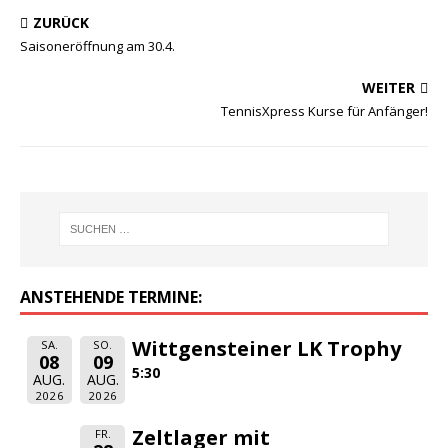
ZURÜCK
Saisoneröffnung am 30.4.
WEITER
TennisXpress Kurse für Anfänger!
ANSTEHENDE TERMINE:
Wittgensteiner LK Trophy
SA.
SO.
08
09
5:30
AUG.
AUG.
2026
2026
Zeltlager mit
FR.