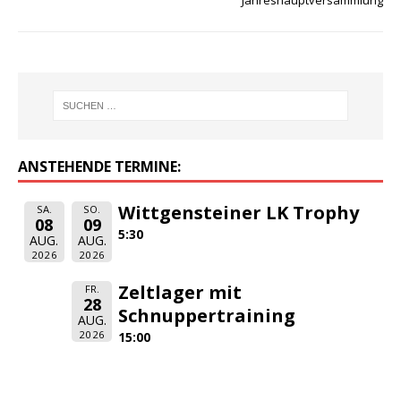
Jahreshauptversammlung
ANSTEHENDE TERMINE:
Wittgensteiner LK Trophy
SA.
SO.
08
09
5:30
AUG.
AUG.
2026
2026
Zeltlager mit
FR.
28
Schnuppertraining
AUG.
2026
15:00