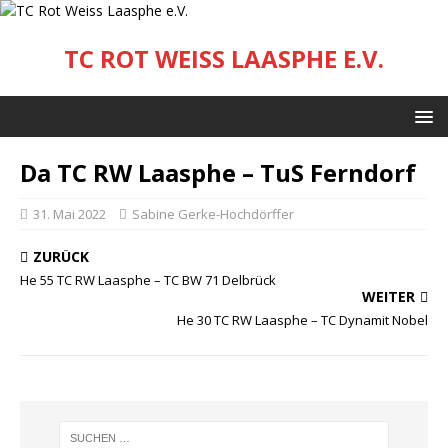
TC ROT WEISS LAASPHE E.V.
Da TC RW Laasphe – TuS Ferndorf
31. Mai 2022
Sabine Gerke-Hochdörffer
ZURÜCK
He 55 TC RW Laasphe – TC BW 71 Delbrück
WEITER
He 30 TC RW Laasphe – TC Dynamit Nobel