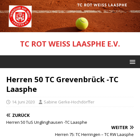
TC ROT WEISS LAASPHE E.V.
Herren 50 TC Grevenbrück -TC
Laasphe
14. Juni 2020
Sabine Gerke-Hochdörffer
ZURÜCK
Herren 50 TuS Unglinghausen -TC Laasphe
WEITER
Herren 75: TC Herringen – TC RW Laasphe