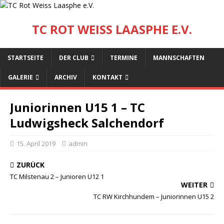
TC ROT WEISS LAASPHE E.V.
STARTSEITE
DER CLUB
TERMINE
MANNSCHAFTEN
GALERIE
ARCHIV
KONTAKT
Juniorinnen U15 1 – TC
Ludwigsheck Salchendorf
15. April 2019
admin
ZURÜCK
TC Milstenau 2 – Junioren U12 1
WEITER
TC RW Kirchhundem – Juniorinnen U15 2