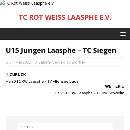
TC ROT WEISS LAASPHE E.V.
U15 Jungen Laasphe – TC Siegen
31. Mai 2022
Sabine Gerke-Hochdörffer
ZURÜCK
He 30 TC RW Laasphe – TV Altenseelbach
WEITER
He 75 TC RW Laasphe – TC BW Schwelm