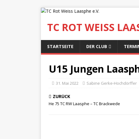
TC ROT WEISS LAAS
STARTSEITE
DER CLUB
TERMI
U15 Jungen Laasph
31. Mai 2022
Sabine Gerke-Hochdörffer
ZURÜCK
He 75 TC RW Laasphe – TC Brackwede