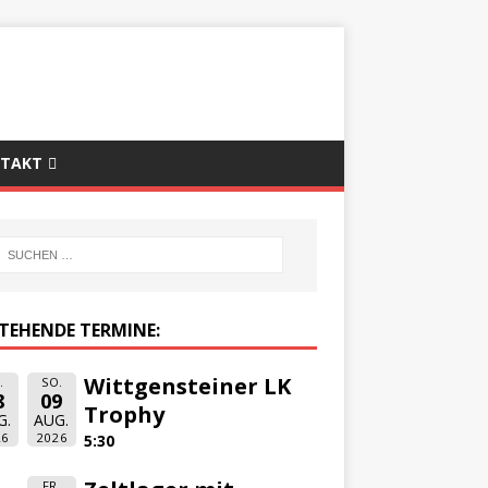
TAKT
TEHENDE TERMINE:
Wittgensteiner LK
.
SO.
8
09
Trophy
G.
AUG.
26
2026
5:30
FR.