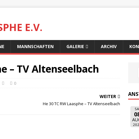
PHE E.V.
NE
MANNSCHAFTEN
GALERIE
ARCHIV
KON
e – TV Altenseelbach
0
ANS
WEITER
He 30 TC RW Laasphe – TV Altenseelbach
SA
0
AU
20