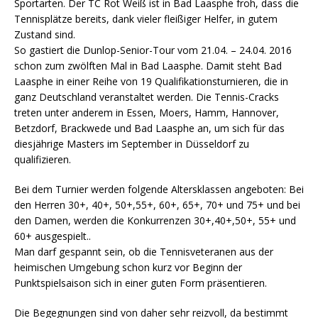
Sportarten. Der TC Rot Weiß ist in Bad Laasphe froh, dass die
Tennisplätze bereits, dank vieler fleißiger Helfer, in gutem
Zustand sind.
So gastiert die Dunlop-Senior-Tour vom 21.04. – 24.04. 2016
schon zum zwölften Mal in Bad Laasphe. Damit steht Bad
Laasphe in einer Reihe von 19 Qualifikationsturnieren, die in
ganz Deutschland veranstaltet werden. Die Tennis-Cracks
treten unter anderem in Essen, Moers, Hamm, Hannover,
Betzdorf, Brackwede und Bad Laasphe an, um sich für das
diesjährige Masters im September in Düsseldorf zu
qualifizieren.
Bei dem Turnier werden folgende Altersklassen angeboten: Bei
den Herren 30+, 40+, 50+,55+, 60+, 65+, 70+ und 75+ und bei
den Damen, werden die Konkurrenzen 30+,40+,50+, 55+ und
60+ ausgespielt..
Man darf gespannt sein, ob die Tennisveteranen aus der
heimischen Umgebung schon kurz vor Beginn der
Punktspielsaison sich in einer guten Form präsentieren.
Die Begegnungen sind von daher sehr reizvoll, da bestimmt