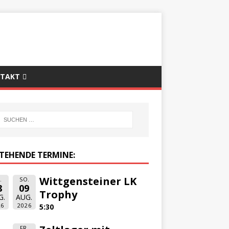
TAKT
TEHENDE TERMINE:
Wittgensteiner LK
.
SO.
8
09
Trophy
G.
AUG.
26
2026
5:30
FR.