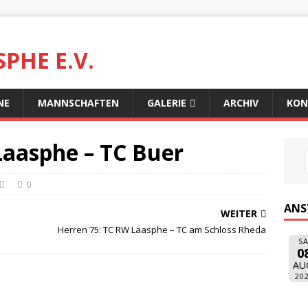
PHE E.V.
NE
MANNSCHAFTEN
GALERIE
ARCHIV
KON
Laasphe – TC Buer
0
ANS
WEITER
Herren 75: TC RW Laasphe – TC am Schloss Rheda
SA
0
AU
20