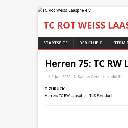
TC ROT WEISS LAAS
STARTSEITE
DER CLUB
TERMI
Herren 75: TC RW 
3. Juni 2020
Sabine Gerke-Hochdörffer
ZURÜCK
Herren: TC RW Laasphe – TuS Ferndorf