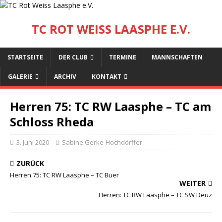
TC ROT WEISS LAASPHE E.V.
STARTSEITE
DER CLUB
TERMINE
MANNSCHAFTEN
GALERIE
ARCHIV
KONTAKT
Herren 75: TC RW Laasphe – TC am
Schloss Rheda
3. Juni 2020
Sabine Gerke-Hochdörffer
ZURÜCK
Herren 75: TC RW Laasphe – TC Buer
WEITER
Herren: TC RW Laasphe – TC SW Deuz