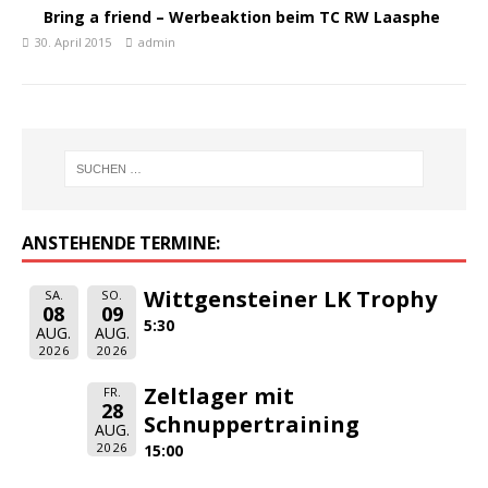
Bring a friend – Werbeaktion beim TC RW Laasphe
30. April 2015
admin
ANSTEHENDE TERMINE:
Wittgensteiner LK Trophy
SA.
SO.
08
09
5:30
AUG.
AUG.
2026
2026
Zeltlager mit
FR.
28
Schnuppertraining
AUG.
2026
15:00